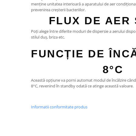
menține unitatea interioară a aparatului de aer condiționat
prevenirea creșterii bacteriilor.
FLUX DE AER
Poți alege între diferite moduri de dispersie a aerului dispon
stilul duș, briza etc.
FUNCȚIE DE ÎNC
8°C
Această opțiune va porni automat modul de încălzire cân
8°C, revenind în standby odată ce atinge această valoare.
Informatii conformitate produs