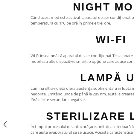
NIGHT M
Când acest mod este activat, aparatul de aer condiționat 
temperatura cu 1°C pe oră în primele trei ore.
WI-FI
Wi-Fi înseamnă că aparatul de aer condiționat Tesla poate f
mobil sau alte dispozitive smart: o opțiune care aduce con
LAMPĂ 
Lumina ultravioletă oferă asistență suplimentară în lupta
nedorite. Emițând unde de până la 285 nm, ajută la crearea u
fără efecte secundare negative.
STERILIZARE 
În timpul procesului de autocurățare, unitatea interioară 
care ajută evaporatorul să se usuce. Această caracteristic