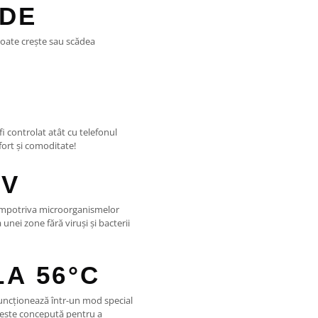
ODE
poate crește sau scădea
i controlat atât cu telefonul
fort și comoditate!
UV
 împotriva microorganismelor
nei zone fără viruși și bacterii
LA 56°C
funcționează într-un mod special
ă este concepută pentru a