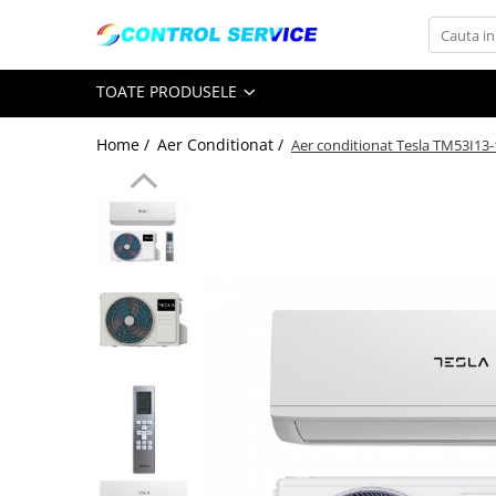
Toate Produsele
TOATE PRODUSELE
Servicii
Home /
Aer Conditionat /
Aer conditionat Tesla TM53I1
Centrale termice
Centrale termice
Aer Conditionat
Aer Conditionat
Kit-uri aer conditionat
Pompe de caldura