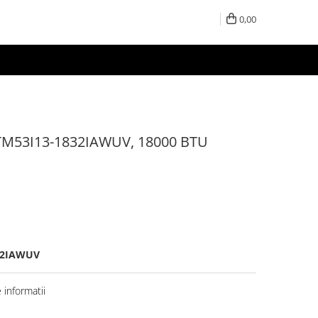
0,00
a TM53I13-1832IAWUV, 18000 BTU
32IAWUV
informatii