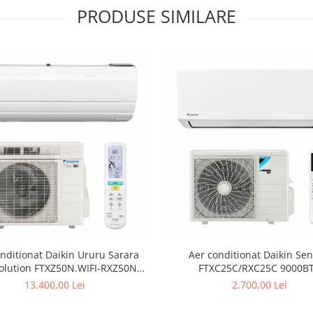
PRODUSE SIMILARE
nditionat Daikin Ururu Sarara
Aer conditionat Daikin Sen
olution FTXZ50N.WIFI-RXZ50N
FTXC25C/RXC25C 9000B
Inverter 18000 BTU
13.400,00 Lei
2.700,00 Lei