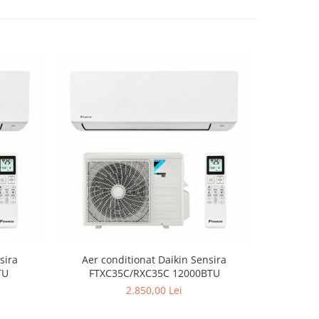
sira
Aer conditionat Daikin Sensira
Aer c
TU
FTXC35C/RXC35C 12000BTU
FTX
2.850,00 Lei