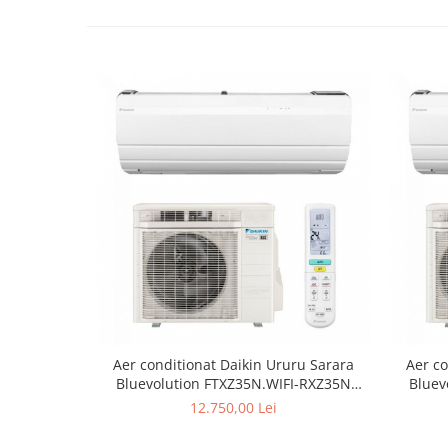
Aer conditionat Daikin Ururu Sarara
Aer co
Bluevolution FTXZ35N.WIFI-RXZ35N
Bluev
Inverter 12000 BTU
12.750,00 Lei