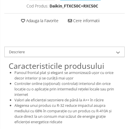
Cod Produs:
Daikin_FTXC50C+RXC50C
Adauga la Favorite
Cere informatii
Descriere
Caracteristicile produsului
Panoul frontal plat şi elegant se armonizează uşor cu orice
decor interior şi se curăţă mai uşor
Controler online (opțional): controlați interiorul din orice
locație cu o aplicație prin intermediul rețelei locale sau prin
internet
Valori ale eficienţei sezoniere de până la A++ în răcire
Alegerea unui produs cu R-32 reduce impactul asupra
mediului cu 68% în comparaţie cu un produs cu R-410A şi
duce direct la un consum mai scăzut de energie graţie
eficienţei energetice ridicate