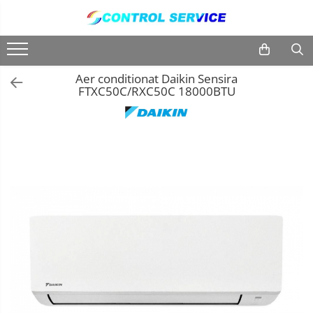
Centrale termice
Aer Conditionat
Centrale termice
Aer Conditionat
Aer conditionat Daikin Sensira
FTXC50C/RXC50C 18000BTU
Kit-uri aer conditionat