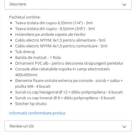
Descriere
Pachetul contine:
Teava izolata din cupru 6,35mm (1/4”) - 3ml
Teava izolata din cupru - 9,52mm (3/8”) - 3ml
Holendere pe ambele capete ale tevilor
Cablu electric MYYM 3x1,5 pentru alimentare - 5ml
Cablu electric MYYM 4x1,5 pentru comunicare - 5ml
Tub drenaj
Banda de matisat - 1 Rola
Ornament PVC alb - pentru decorarea strapungerii peretelui
Console albe rabatabile vopsite in camp electrostatic
400x450mm
Elemente fixare unitate externa pe console - surub + saiba +
piulita M8 - 4 bucati
Surub cu cap hexagonal Ø 12 + diblu polipropilena - 6 bucati
Surub cu cap innecat Ø 8 + diblu polipropilena - 6 bucati
Stecher tip shuko
Informatii conformitate produs
Review-uri
(0)