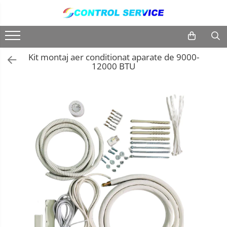
Centrale termice
Aer Conditionat
Centrale termice
Aer Conditionat
Kit montaj aer conditionat aparate de 9000-
12000 BTU
Kit-uri aer conditionat