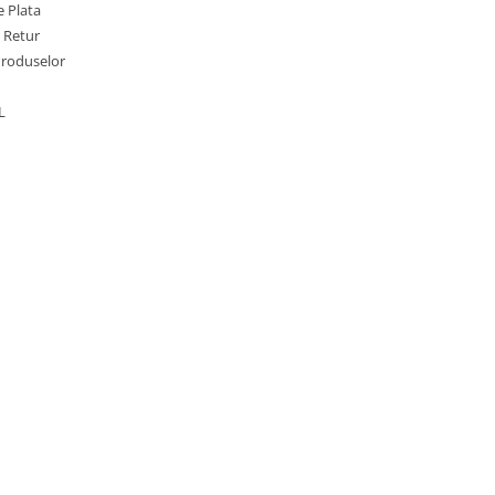
 Plata
e Retur
Produselor
L