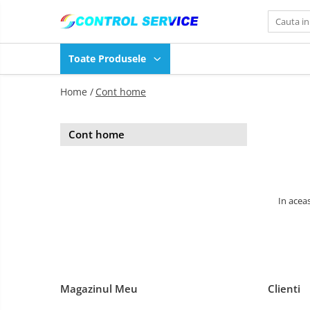
Toate Produsele
Toate Produsele
Servicii
Home /
Cont home
Centrale termice
Centrale termice
Aer
Conditionat
Cont home
Aer Conditionat
Pompe
de
Kit-uri aer conditionat
caldura
In aceas
Magazinul Meu
Clienti